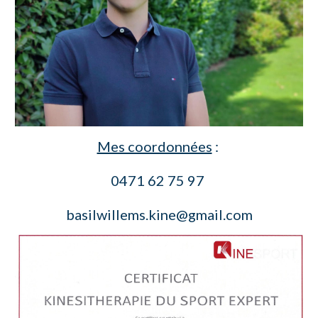
Mes coordonnées
:
0
471 62 75 97
basilwillems.kine@gmail.com