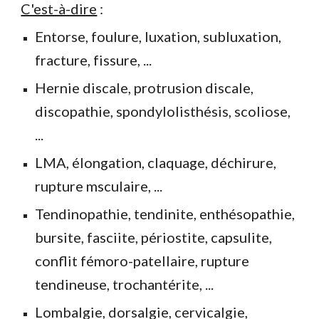
C'est-à-dire
:
Entorse, foulure, luxation, subluxation,
fracture, fissure, ...
Hernie discale, protrusion discale,
discopathie, spondylolisthésis, scoliose,
...
LMA, élongation, claquage, déchirure,
rupture msculaire, ...
Tendinopathie, tendinite, enthésopathie,
bursite,
fasciite, périostite, capsulite,
conflit fémoro-p
atellaire, rupture
tendineuse, trochantérite,
...
Lombalgie, dorsalgie, cervicalgie,